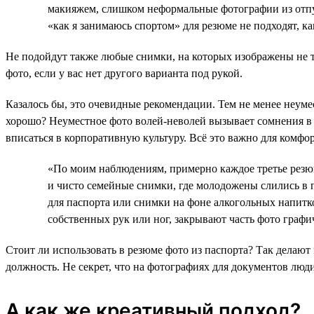
макияжем, слишком неформальные фотографии из отпу
«как я занимаюсь спортом» для резюме не подходят, ка
Не подойдут также любые снимки, на которых изображены не то
фото, если у вас нет другого варианта под рукой.
Казалось бы, это очевидные рекомендации. Тем не менее неуме
хорошо? Неуместное фото волей-неволей вызывает сомнения в
вписаться в корпоративную культуру. Всё это важно для комфо
«По моим наблюдениям, примерно каждое третье резюм
и чисто семейные снимки, где молодожены слились в 
для паспорта или снимки на фоне алкогольных напитк
собственных рук или ног, закрывают часть фото граф
Стоит ли использовать в резюме фото из паспорта? Так делают 
должность. Не секрет, что на фотографиях для документов люди
А как же креативный подход?