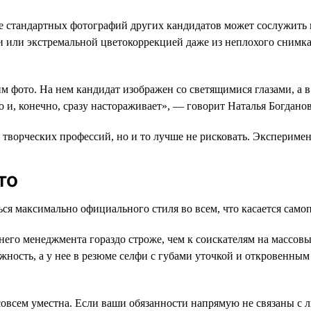
е стандартных фотографий других кандидатов может сослужить 
 или экстремальной цветокоррекцией даже из неплохого снимка
м фото. На нем кандидат изображен со светящимися глазами, а в
о и, конечно, сразу настораживает», — говорит Наталья Богданов
 творческих профессий, но и то лучше не рисковать. Экспериме
то
ся максимально официального стиля во всем, что касается само
его менеджмента гораздо строже, чем к соискателям на массовы
ность, а у нее в резюме селфи с губами уточкой и откровенным
совсем уместна. Если ваши обязанности напрямую не связаны с 