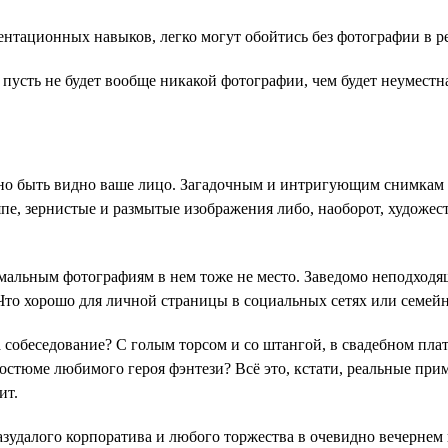
нтационных навыков, легко могут обойтись без фотографии в р
пусть не будет вообще никакой фотографии, чем будет неуместна
но быть видно ваше лицо. Загадочным и интригующим снимкам в
япе, зернистые и размытые изображения либо, наоборот, художе
мальным фотографиям в нем тоже не место. Заведомо неподходящ
Что хорошо для личной страницы в социальных сетях или семейн
на собеседование? С голым торсом и со штангой, в свадебном пла
костюме любимого героя фэнтези? Всё это, кстати, реальные при
ит.
зудалого корпоратива и любого торжества в очевидно вечернем н