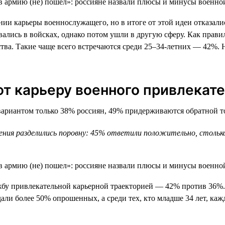
 карьеры военнослужащего, но в итоге от этой идеи отказались
вались в войсках, однако потом ушли в другую сферу. Как прав
йства. Такие чаще всего встречаются среди 25–34-летних — 42
 карьеру военного привлекат
риантом только 38% россиян, 49% придерживаются обратной точ
мнения разделились поровну: 45% ответили положительно, стол
у привлекательной карьерной траекторией — 42% против 36%. 
али более 50% опрошенных, а среди тех, кто младше 34 лет, каж