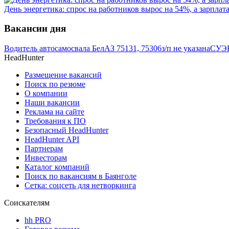
День энергетика: спрос на работников вырос на 54%, а зарплат
Вакансии дня
Водитель автосамосвала БелАЗ 75131, 75306
з/п не указана
СУЭК
HeadHunter
Размещение вакансий
Поиск по резюме
О компании
Наши вакансии
Реклама на сайте
Требования к ПО
Безопасный HeadHunter
HeadHunter API
Партнерам
Инвесторам
Каталог компаний
Поиск по вакансиям в Баянголе
Сетка: соцсеть для нетворкинга
Соискателям
hh PRO