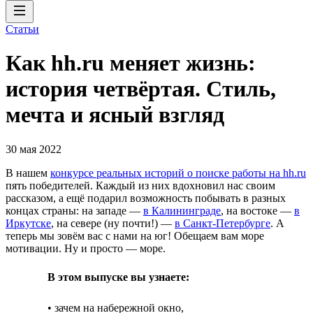
Статьи
Как hh.ru меняет жизнь:
история четвёртая. Стиль,
мечта и ясный взгляд
30 мая 2022
В нашем
конкурсе реальных историй о поиске работы на hh.ru
пять победителей. Каждый из них вдохновил нас своим
рассказом, а ещё подарил возможность побывать в разных
концах страны: на западе —
в Калининграде
, на востоке —
в
Иркутске
, на севере (ну почти!) —
в Санкт-Петербурге
. А
теперь мы зовём вас с нами на юг! Обещаем вам море
мотивации. Ну и просто — море.
В этом выпуске вы узнаете:
• зачем на набережной окно,