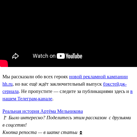
Мы рассказали обо всех героях
новой рекламной кампании
hh.ru
, но вас ещё ждёт заключительный выпуск
бэкстейдж-
сериала
. Не пропустите — следите за публикациями здесь и
в
нашем Телеграм-канале
.
Реальная история Артёма Мельникова
🚩
Было интересно? Поделитесь этим рассказом с друзьями
в соцсетях!
Кнопка репоста — в шапке статьи
⏫