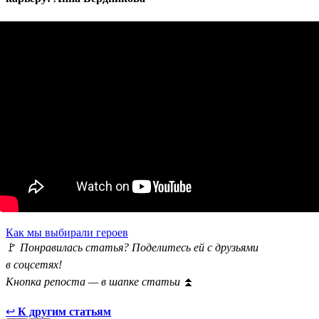
Как мы выбирали героев
🚩
Понравилась статья? Поделитесь ей с друзьями
в соцсетях!
Кнопка репоста — в шапке статьи
⏫
↩
К другим статьям