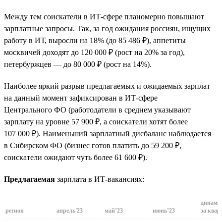
Между тем соискатели в ИТ-сфере планомерно повышают
зарплатные запросы. Так, за год ожидания россиян, ищущих
работу в ИТ, выросли на 18% (до 85 486 ₽), аппетиты
москвичей доходят до 120 000 ₽ (рост на 20% за год),
петербуржцев — до 80 000 ₽ (рост на 14%).
Наиболее яркий разрыв предлагаемых и ожидаемых зарплат
на данный момент зафиксирован в ИТ-сфере
Центрального ФО (работодатели в среднем указывают
зарплату на уровне 57 900 ₽, а соискатели хотят более
107 000 ₽). Наименьший зарплатный дисбаланс наблюдается
в Сибирском ФО (бизнес готов платить до 59 200 ₽,
соискатели ожидают чуть более 61 600 ₽).
Предлагаемая
зарплата в ИТ-вакансиях:
динами
регион
апрель'23
май’23
июнь’23
за квар