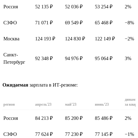
Россия
52 135 ₽
52 036 ₽
53 254 ₽
2%
СЗФО
71 071 ₽
69 549 ₽
65 468 ₽
−8%
Москва
124 193 ₽
124 830 ₽
122 149 ₽
−2%
Санкт-
92 348 ₽
94 976 ₽
95 064 ₽
3%
Петербург
Ожидаемая
зарплата в ИТ-резюме:
динами
регион
апрель'23
май’23
июнь’23
за квар
Россия
84 213 ₽
85 200 ₽
85 486 ₽
2%
СЗФО
77 624 ₽
77 230 ₽
77 145 ₽
−1%