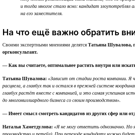
и тогда многое стало ясно: кандидат злоупотреблял а
на его заместителя.
На что ещё важно обратить вн
Своими экспертными мнениями делятся
Татьяна Шувалова, 
оргконсультант.
— Как вы считаете, оптимальнее растить внутри или искать
Татьяна Шувалова:
«Зависит от стадии роста компании. Я ча
расцвела, а главбух так и остался в прежней системе координ
главбух растёт вместе с компанией, и это самая успешная ис
до многомиллиардного бизнеса со своим производством».
— Имеет смысл смотреть кандидатов из других сфер или отд
Наталья Хаметдулова:
«Я не могу ответить однозначно. Но я
производство и ретейл). При переходе кандидату нужно будет