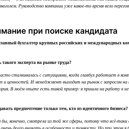
лкоголем. Руководство компании уже какое-то время вело перего
имание при поиске кандидата
главный бухгалтер крупных российских и международных ко
 такого эксперта на рынке труда?
сто сталкивалась с ситуациями, когда главбух работает в компа
ат и ценностей. И менеджмент выходит на рынок с запросом на 
тория. В моём опыте есть такой пример: я пришла на работу в 
авать предпочтение только тем, кто из идентичного бизнеса?
 бы, конечно, смотрела из той же сферы, потому что всё-таки 
 очень долго вникать в особенности и тонкости. Но при этом я