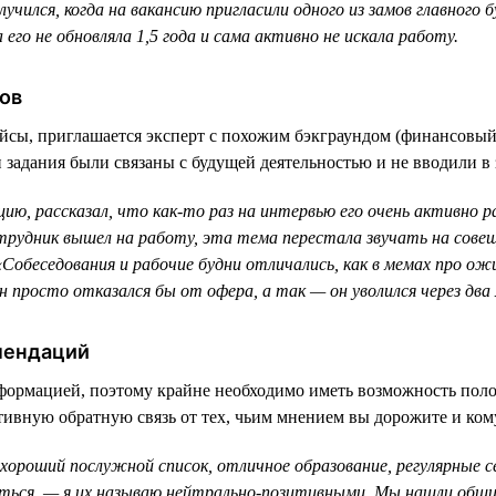
учился, когда на вакансию пригласили одного из замов главного 
 его не обновляла 1,5 года и сама активно не искала работу.
ов
ейсы, приглашается эксперт с похожим бэкграундом (финансовый
и задания были связаны с будущей деятельностью и не вводили в
ию, рассказал, что как-то раз на интервью его очень активно р
отрудник вышел на работу, эта тема перестала звучать на совещ
«Собеседования и рабочие будни отличались, как в мемах про ож
н просто отказался бы от офера, а так — он уволился через два 
мендаций
формацией, поэтому крайне необходимо иметь возможность поло
ивную обратную связь от тех, чьим мнением вы дорожите и кому
л хороший послужной список, отличное образование, регулярные
ться, — я их называю нейтрально-позитивными. Мы нашли общих 