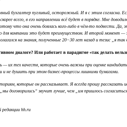
?
авный бухгалтер пугливый, осторожный. И я с этим согласна. Ес
 скорее всего, в его направлении всё будет в порядке. Мне дово
потому что она очень боялась кого-либо в чём-то подвести. Д
, но для компании это будет преимуществом. И второй момент —
олагался на знания, полученные 20−30 лет назад и тезис „я так 
тивном диалоге? Или работает в парадигме «так делать нельз
ь — их тех качеств, которые очень важны при оценке кандидата.
и и не душить при этом бизнес-процессы лишними бумагами.
ориям, которые он рассказывает. Я всегда прошу рассказать ис
„мы договорились“ звучит лучше, чем „им пришлось согласиться,
 редакции hh.ru