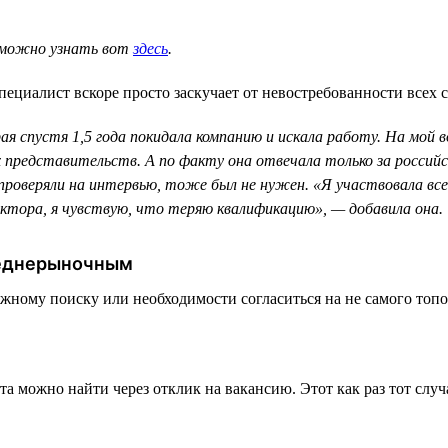
, можно узнать вот
здесь
.
пециалист вскоре просто заскучает от невостребованности всех 
 спустя 1,5 года покидала компанию и искала работу. На мой во
х представительств. А по факту она отвечала только за россий
оверяли на интервью, тоже был не нужен. «Я участвовала всего
ктора, я чувствую, что теряю квалификацию», — добавила она.
реднерыночным
тяжному поиску или необходимости согласиться на не самого топ
та можно найти через отклик на вакансию. Этот как раз тот слу