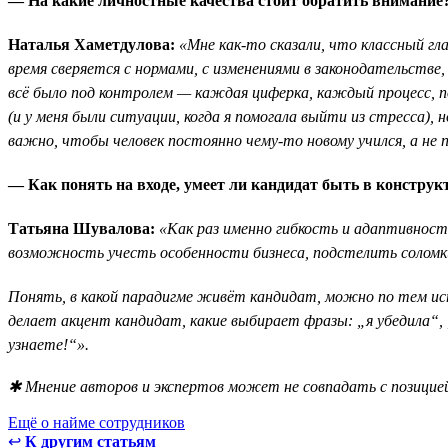
— На какие личностные качества стоит обратить внимание
Наталья Хаметдулова:
«Мне как-то сказали, что классный гл
время сверяется с нормами, с изменениями в законодательстве,
всё было под контролем — каждая циферка, каждый процесс, 
(и у меня были ситуации, когда я помогала выйти из стресса)
важно, чтобы человек постоянно чему-то новому учился, а не п
— Как понять на входе, умеет ли кандидат быть в конструк
Татьяна Шувалова:
«Как раз именно гибкость и адаптивност
возможность учесть особенности бизнеса, подстелить соломк
Понять, в какой парадигме живёт кандидат, можно по тем ист
делает акцент кандидат, какие выбирает фразы: „я убедила“, 
узнаете!“».
✱ Мнение авторов и экспертов может не совпадать с позицией
Ещё о найме сотрудников
↩
К другим статьям