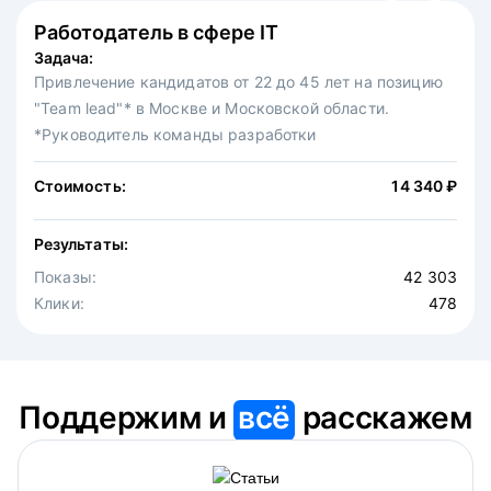
Работодатель в сфере IT
Федеральная сеть ресторанов
Задача:
Задача:
Привлечение кандидатов от 22 до 45 лет на позицию
Привлечение на вакансию официантов в московскую
"Team lead"* в Москве и Московской области.
точку известной федеральной сети ресторанов.
*Руководитель команды разработки
Стоимость:
30 875 ₽
Стоимость:
14 340 ₽
Результаты:
Результаты:
Показы:
4 646
Показы:
Клики:
42 303
475
Клики:
478
Поддержим и
всё
расскажем