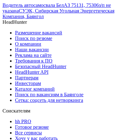
Водитель автосамосвала БелАЗ 75131, 75306
з/п не
указана
СУЭК, Сибирская Угольная Энергетическая
Компания, Баянгол
HeadHunter
Размещение вакансий
Поиск по резюме
О компании
Наши вакансии
Реклама на сайте
Требования к ПО
Безопасный HeadHunter
HeadHunter API
Партнерам
Инвесторам
Каталог компаний
Поиск по вакансиям в Баянголе
Сетка: соцсеть для нетворкинга
Соискателям
hh PRO
Готовое резюме
Все сервисы
Хочу у вас работать