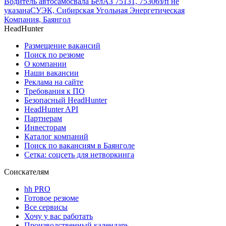
Водитель автосамосвала БелАЗ 75131, 75306
з/п не
указана
СУЭК, Сибирская Угольная Энергетическая
Компания, Баянгол
HeadHunter
Размещение вакансий
Поиск по резюме
О компании
Наши вакансии
Реклама на сайте
Требования к ПО
Безопасный HeadHunter
HeadHunter API
Партнерам
Инвесторам
Каталог компаний
Поиск по вакансиям в Баянголе
Сетка: соцсеть для нетворкинга
Соискателям
hh PRO
Готовое резюме
Все сервисы
Хочу у вас работать
Производственный календарь