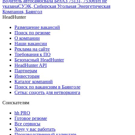
Водитель автосамосвала БелАЗ 75131, 75306
з/п не
указана
СУЭК, Сибирская Угольная Энергетическая
Компания, Баянгол
HeadHunter
Размещение вакансий
Поиск по резюме
О компании
Наши вакансии
Реклама на сайте
Требования к ПО
Безопасный HeadHunter
HeadHunter API
Партнерам
Инвесторам
Каталог компаний
Поиск по вакансиям в Баянголе
Сетка: соцсеть для нетворкинга
Соискателям
hh PRO
Готовое резюме
Все сервисы
Хочу у вас работать
Производственный календарь