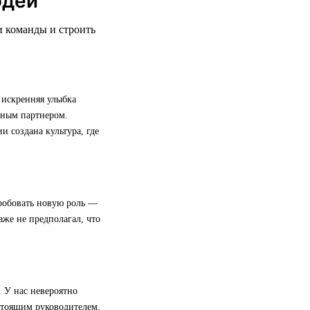
юдей
и команды и строить
 искренняя улыбка
жным партнером.
 создана культура, где
пробовать новую роль —
даже не предполагал, что
. У нас невероятно
стоящим руководителем.