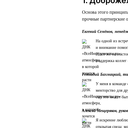
1. Доброже
Основа этого принципа
прочные партнерские 
Евгений Семёнов, менед
На одной из встре
и внимание помог
И все же по-насто
поддержка коллег 
Геннадий Бахмацкий, т
У меня в команде 
менторство для др
ему это может быт
Алексей Мещеряков, руко
Я искренне люблю 
открытая среда: 