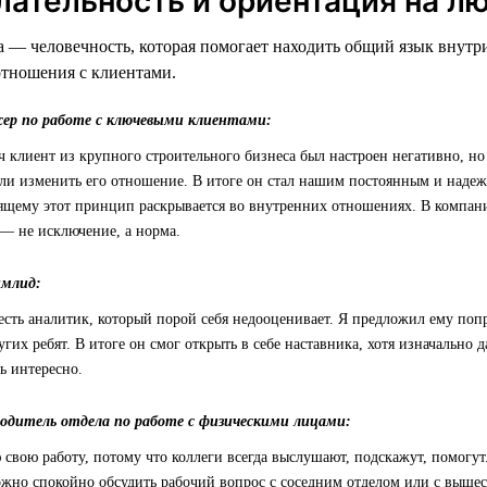
лательность и ориентация на л
 — человечность, которая помогает находить общий язык внутр
отношения с клиентами.
жер по работе с ключевыми клиентами:
ч клиент из крупного строительного бизнеса был настроен негативно, но
ли изменить его отношение. В итоге он стал нашим постоянным и наде
ящему этот принцип раскрывается во внутренних отношениях. В компании
— не исключение, а норма.
имлид:
есть аналитик, который порой себя недооценивает. Я предложил ему по
угих ребят. В итоге он смог открыть в себе наставника, хотя изначально 
ь интересно.
водитель отдела по работе с физическими лицами:
свою работу, потому что коллеги всегда выслушают, подскажут, помогут
можно спокойно обсудить рабочий вопрос с соседним отделом или с выше