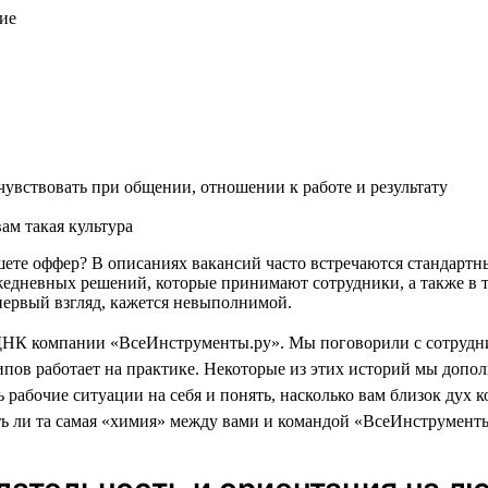
ие
увствовать при общении, отношении к работе и результату
ам такая культура
пишете оффер? В описаниях вакансий часто встречаются стандар
жедневных решений, которые принимают сотрудники, а также в т
а первый взгляд, кажется невыполнимой.
ДНК компании «ВсеИнструменты.ру». Мы поговорили с сотрудни
пов работает на практике. Некоторые из этих историй мы доп
 рабочие ситуации на себя и понять, насколько вам близок дух 
ть ли та самая «химия» между вами и командой «ВсеИнструменты