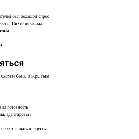
дителей был большой спрос
боты. Никто не сказал:
елом.
няться
х схем и быть открытым
вил готовность
ия, адаптировать
 перестраивать процессы,