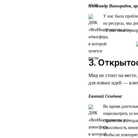
Александр Виноградов, а
У нас была пробле
на ресурсы, мы до
«У нас свои приор
3. Открыто
Мир не стоит на месте
для новых идей — ключ
Евгений Семёнов:
Во время длительн
пересмотреть усло
стратегию и сохра
Способность менят
чтобы не повторят