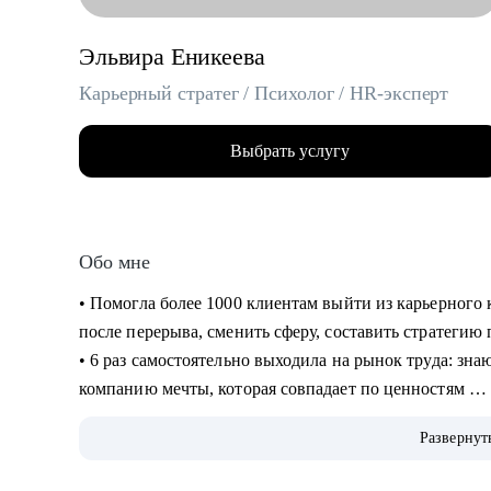
Эльвира Еникеева
Карьерный стратег / Психолог / HR-эксперт
Выбрать услугу
Обо мне
‌‌‌‌‌• Помогла более 1000 клиентам выйти из карьерног
после перерыва, сменить сферу, составить стратеги
‌‌• 6 раз самостоятельно выходила на рынок труда: зн
компанию мечты, которая совпадает по ценностям
‌‌‌• более 10 лет работала руководителем в разных сфер
Развернут
корпорациях, среди которых: Lamoda, Сбер)
‌‌• была по каждую из сторон: и как соискатель, и к