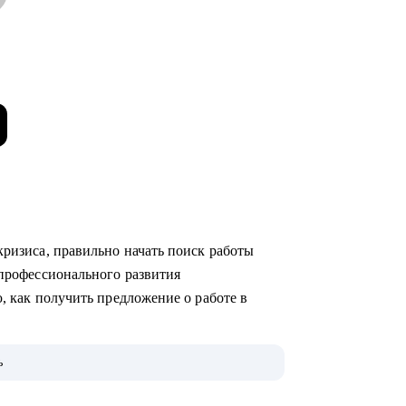
о кризиса, правильно начать поиск работы
ю профессионального развития
аю, как получить предложение о работе в
ах (как в стартапах, так и в крупных
ь
ак HR-менеджер, и как нанимающий