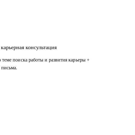
про рынок труда, план действий, подсветить
сылаю базу знаний, которая останется у вас
ессоустойчивости” и “коммуникабельности”
 карьерная консультация
 разрозненный опыт, сложные увольнения и
 теме поиска работы и развития карьеры +
ающую возражения HR.
 письма.
юбви и она была в кайф и без страданий.
ных направлений: