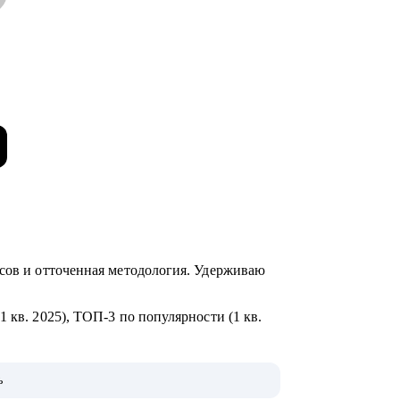
йсов и отточенная методология. Удерживаю
 кв. 2025), ТОП-3 по популярности (1 кв.
ихологии позволяют работать с системой
ь
ьных ограничений до требований HR.