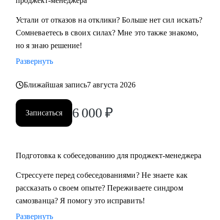
проджект-менеджера
• Всем, кто хочет освоить профессию проджект-менеджера
Устали от отказов на отклики? Больше нет сил искать?
с нуля
Сомневаетесь в своих силах? Мне это также знакомо,
• Проджект-менеджерам бизнеc-проектов в сферах:
но я знаю решение!
розничной торговли, электронной коммерции, финтеха и
Развернуть
информационной безопасности
• Руководителям, задумавшимся о внедрении проектного
Ближайшая запись
7 августа 2026
офиса
• Всем, кто хочет сменить карьеру и не знает с чего начать
6 000
₽
Записаться
• Тем, кто не ищет "успешный успех", а готов планомерно
и упорно работать над собой
Подготовка к собеседованию для проджект-менеджера
Стрессуете перед собеседованиями? Не знаете как
рассказать о своем опыте? Переживаете синдром
самозванца? Я помогу это исправить!
Развернуть