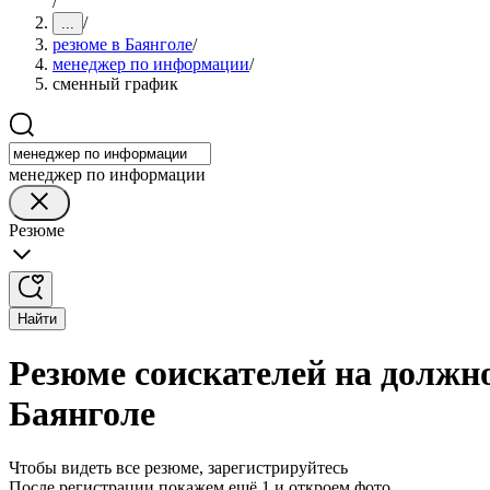
/
/
...
резюме в Баянголе
/
менеджер по информации
/
сменный график
менеджер по информации
Резюме
Найти
Резюме соискателей на должн
Баянголе
Чтобы видеть все резюме, зарегистрируйтесь
После регистрации покажем ещё 1 и откроем фото