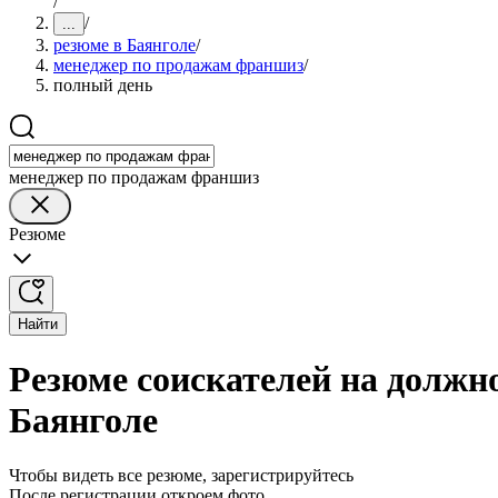
/
/
...
резюме в Баянголе
/
менеджер по продажам франшиз
/
полный день
менеджер по продажам франшиз
Резюме
Найти
Резюме соискателей на должн
Баянголе
Чтобы видеть все резюме, зарегистрируйтесь
После регистрации откроем фото