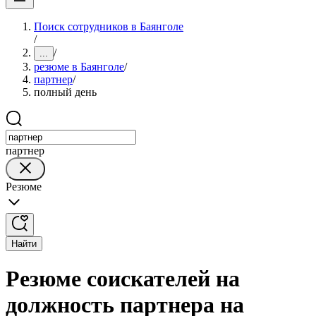
Поиск сотрудников в Баянголе
/
/
...
резюме в Баянголе
/
партнер
/
полный день
партнер
Резюме
Найти
Резюме соискателей на
должность партнера на