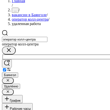
Главная
/
/
...
вакансии в Баянголе
/
оператор колл-центра
/
удаленная работа
оператор колл-центра
Баянгол
Удалённо
График
Рабочие часы