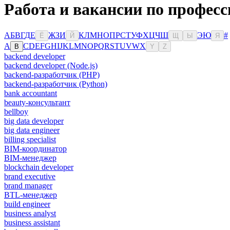
Работа и вакансии по професс
А
Б
В
Г
Д
Е
Ж
З
И
К
Л
М
Н
О
П
Р
С
Т
У
Ф
Х
Ц
Ч
Ш
Э
Ю
#
Ё
Й
Щ
Ы
Я
A
C
D
E
F
G
H
I
J
K
L
M
N
O
P
Q
R
S
T
U
V
W
X
B
Y
Z
backend developer
backend developer (Node.js)
backend-разработчик (PHP)
backend-разработчик (Python)
bank accountant
beauty-консультант
bellboy
big data developer
big data engineer
billing specialist
BIM-координатор
BIM-менеджер
blockchain developer
brand executive
brand manager
BTL-менеджер
build engineer
business analyst
business assistant