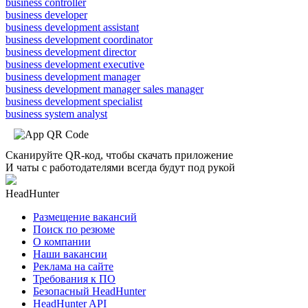
business controller
business developer
business development assistant
business development coordinator
business development director
business development executive
business development manager
business development manager sales manager
business development specialist
business system analyst
Сканируйте QR-код, чтобы скачать приложение
И чаты с работодателями всегда будут под рукой
HeadHunter
Размещение вакансий
Поиск по резюме
О компании
Наши вакансии
Реклама на сайте
Требования к ПО
Безопасный HeadHunter
HeadHunter API