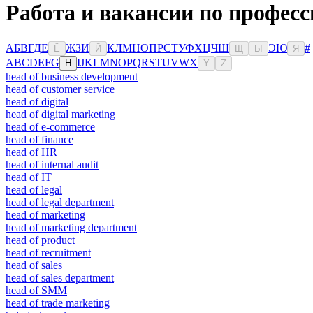
Работа и вакансии по професс
А
Б
В
Г
Д
Е
Ж
З
И
К
Л
М
Н
О
П
Р
С
Т
У
Ф
Х
Ц
Ч
Ш
Э
Ю
#
Ё
Й
Щ
Ы
Я
A
B
C
D
E
F
G
I
J
K
L
M
N
O
P
Q
R
S
T
U
V
W
X
H
Y
Z
head of business development
head of customer service
head of digital
head of digital marketing
head of e-commerce
head of finance
head of HR
head of internal audit
head of IT
head of legal
head of legal department
head of marketing
head of marketing department
head of product
head of recruitment
head of sales
head of sales department
head of SMM
head of trade marketing