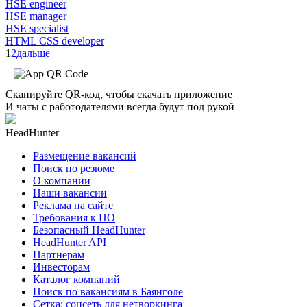
HSE engineer
HSE manager
HSE specialist
HTML CSS developer
1
2
дальше
Сканируйте QR-код, чтобы скачать приложение
И чаты с работодателями всегда будут под рукой
HeadHunter
Размещение вакансий
Поиск по резюме
О компании
Наши вакансии
Реклама на сайте
Требования к ПО
Безопасный HeadHunter
HeadHunter API
Партнерам
Инвесторам
Каталог компаний
Поиск по вакансиям в Баянголе
Сетка: соцсеть для нетворкинга