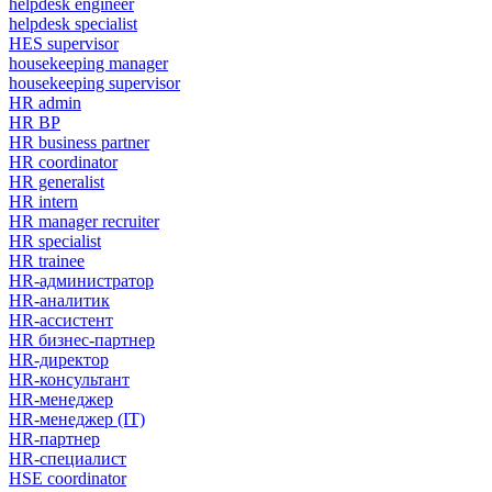
helpdesk engineer
helpdesk specialist
HES supervisor
housekeeping manager
housekeeping supervisor
HR admin
HR BP
HR business partner
HR coordinator
HR generalist
HR intern
HR manager recruiter
HR specialist
HR trainee
HR-администратор
HR-аналитик
HR-ассистент
HR бизнес-партнер
HR-директор
HR-консультант
HR-менеджер
HR-менеджер (IT)
HR-партнер
HR-специалист
HSE coordinator