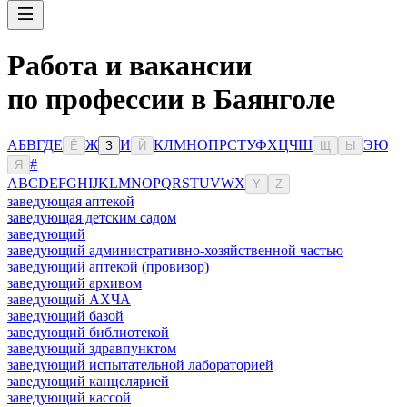
Работа и вакансии
по профессии в Баянголе
А
Б
В
Г
Д
Е
Ж
И
К
Л
М
Н
О
П
Р
С
Т
У
Ф
Х
Ц
Ч
Ш
Э
Ю
Ё
З
Й
Щ
Ы
#
Я
A
B
C
D
E
F
G
H
I
J
K
L
M
N
O
P
Q
R
S
T
U
V
W
X
Y
Z
заведующая аптекой
заведующая детским садом
заведующий
заведующий административно-хозяйственной частью
заведующий аптекой (провизор)
заведующий архивом
заведующий АХЧА
заведующий базой
заведующий библиотекой
заведующий здравпунктом
заведующий испытательной лабораторией
заведующий канцелярией
заведующий кассой