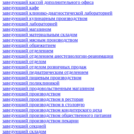
заведующий кассой дополнительного офиса
заведующий кафе
заведующий клинико-диагностической лабораторией
заведующий кулинарным производством
заведующий лабораторией
заведующий магазином
заведующий материальным складом
заведующий мясным производством
заведующий общежитием
заведующий отделением
заведующий отделением анестезиологии-реанимации
заведующий отделом
заведующий отделом розничных продаж
заведующий педиатрическим отделением
заведующий пищевым производством
заведующий поликлиникой
заведующий продовольственным магазином
заведующий производством
заведующий производством в ресторан
заведующий производством в столовую
заведующий производством кондитерского цеха
заведующий производством общественного питания
заведующий производством пекарни
заведующий секцией
заведующий складом