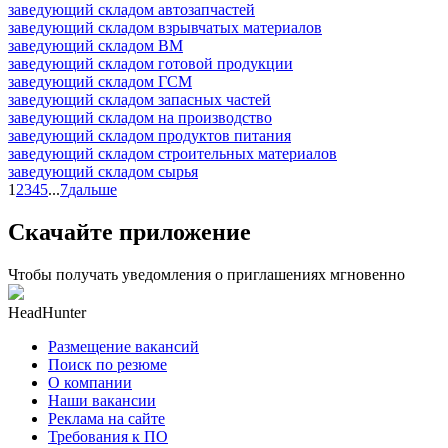
заведующий складом автозапчастей
заведующий складом взрывчатых материалов
заведующий складом ВМ
заведующий складом готовой продукции
заведующий складом ГСМ
заведующий складом запасных частей
заведующий складом на производство
заведующий складом продуктов питания
заведующий складом строительных материалов
заведующий складом сырья
1
2
3
4
5
...
7
дальше
Скачайте приложение
Чтобы получать уведомления о приглашениях мгновенно
HeadHunter
Размещение вакансий
Поиск по резюме
О компании
Наши вакансии
Реклама на сайте
Требования к ПО