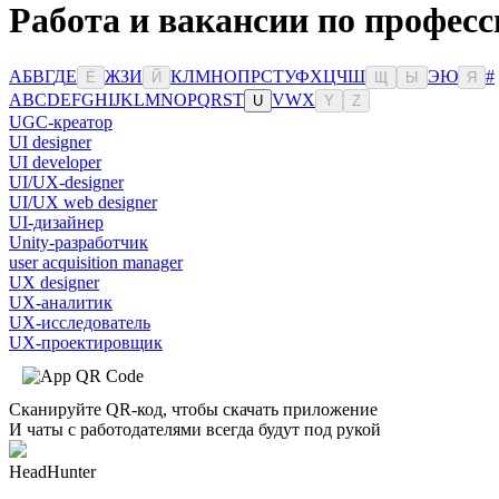
Работа и вакансии по професс
А
Б
В
Г
Д
Е
Ж
З
И
К
Л
М
Н
О
П
Р
С
Т
У
Ф
Х
Ц
Ч
Ш
Э
Ю
#
Ё
Й
Щ
Ы
Я
A
B
C
D
E
F
G
H
I
J
K
L
M
N
O
P
Q
R
S
T
V
W
X
U
Y
Z
UGC-креатор
UI designer
UI developer
UI/UX-designer
UI/UX web designer
UI-дизайнер
Unity-разработчик
user acquisition manager
UX designer
UX-аналитик
UX-исследователь
UX-проектировщик
Сканируйте QR-код, чтобы скачать приложение
И чаты с работодателями всегда будут под рукой
HeadHunter