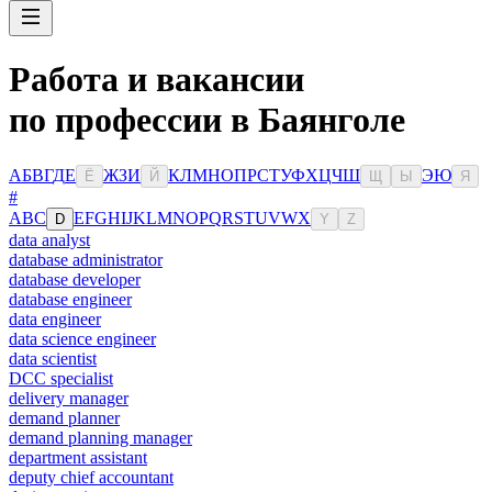
Работа и вакансии
по профессии в Баянголе
А
Б
В
Г
Д
Е
Ж
З
И
К
Л
М
Н
О
П
Р
С
Т
У
Ф
Х
Ц
Ч
Ш
Э
Ю
Ё
Й
Щ
Ы
Я
#
A
B
C
E
F
G
H
I
J
K
L
M
N
O
P
Q
R
S
T
U
V
W
X
D
Y
Z
data analyst
database administrator
database developer
database engineer
data engineer
data science engineer
data scientist
DCC specialist
delivery manager
demand planner
demand planning manager
department assistant
deputy chief accountant