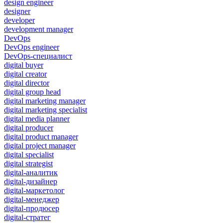
design engineer
designer
developer
development manager
DevOps
DevOps engineer
DevOps-специалист
digital buyer
digital creator
digital director
digital group head
digital marketing manager
digital marketing specialist
digital media planner
digital producer
digital product manager
digital project manager
digital specialist
digital strategist
digital-аналитик
digital-дизайнер
digital-маркетолог
digital-менеджер
digital-продюсер
digital-стратег