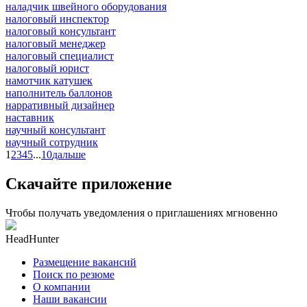
наладчик швейного оборудования
налоговый инспектор
налоговый консультант
налоговый менеджер
налоговый специалист
налоговый юрист
намотчик катушек
наполнитель баллонов
нарративный дизайнер
наставник
научный консультант
научный сотрудник
1
2
3
4
5
...
10
дальше
Скачайте приложение
Чтобы получать уведомления о приглашениях мгновенно
HeadHunter
Размещение вакансий
Поиск по резюме
О компании
Наши вакансии