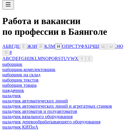
Работа и вакансии
по профессии в Баянголе
А
Б
В
Г
Д
Е
Ж
З
И
К
Л
М
О
П
Р
С
Т
У
Ф
Х
Ц
Ч
Ш
Э
Ю
Ё
Й
Н
Щ
Ы
#
Я
A
B
C
D
E
F
G
H
I
J
K
L
M
N
O
P
Q
R
S
T
U
V
W
X
Y
Z
наборщик
наборщик-комплектовщик
наборщик на склад
наборщик текстов
наборщик товара
наждачник
наладчик
наладчик автоматических линий
наладчик автоматических линий и агрегатных станков
наладчик автоматов и полуавтоматов
наладчик вязального оборудования
наладчик деревообрабатывающего оборудования
наладчик КИПиА