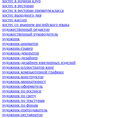
хостес в ночной клуб
хостес в ресторан
хостес в ресторан премиум-класса
хостес выходного дня
хостес-кассир
хостес со знанием английского языка
художественный редактор
художественный руководитель
художник
художник-аниматор
художник-гравер
художник-декоратор
художник-дизайнер
художник-дизайнер ювелирных изделий
художник-иллюстратор книг
художник компьютерной графики
художник-конструктор
художник-миниатюрист
художник-оформитель
художник по росписи
художник по свету
художник по текстурам
художник по фонам
художник-преподаватель
художник-реставратор