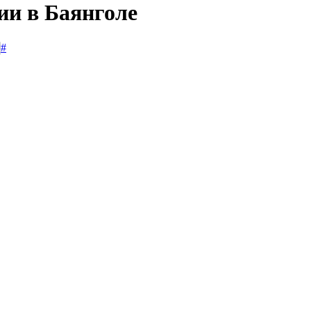
ии в Баянголе
#