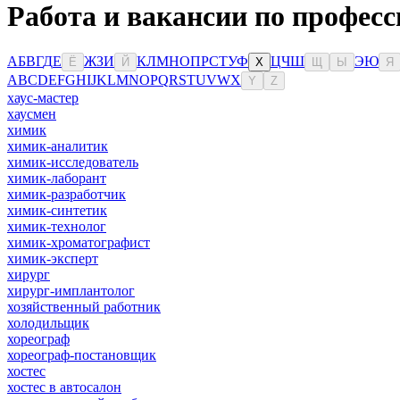
Работа и вакансии по професс
А
Б
В
Г
Д
Е
Ж
З
И
К
Л
М
Н
О
П
Р
С
Т
У
Ф
Ц
Ч
Ш
Э
Ю
Ё
Й
Х
Щ
Ы
Я
A
B
C
D
E
F
G
H
I
J
K
L
M
N
O
P
Q
R
S
T
U
V
W
X
Y
Z
хаус-мастер
хаусмен
химик
химик-аналитик
химик-исследователь
химик-лаборант
химик-разработчик
химик-синтетик
химик-технолог
химик-хроматографист
химик-эксперт
хирург
хирург-имплантолог
хозяйственный работник
холодильщик
хореограф
хореограф-постановщик
хостес
хостес в автосалон