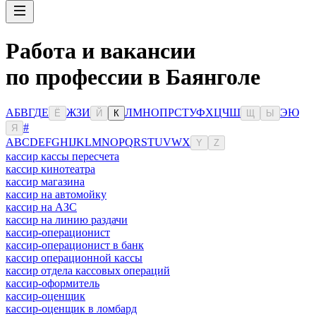
Работа и вакансии
по профессии в Баянголе
А
Б
В
Г
Д
Е
Ж
З
И
Л
М
Н
О
П
Р
С
Т
У
Ф
Х
Ц
Ч
Ш
Э
Ю
Ё
Й
К
Щ
Ы
#
Я
A
B
C
D
E
F
G
H
I
J
K
L
M
N
O
P
Q
R
S
T
U
V
W
X
Y
Z
кассир кассы пересчета
кассир кинотеатра
кассир магазина
кассир на автомойку
кассир на АЗС
кассир на линию раздачи
кассир-операционист
кассир-операционист в банк
кассир операционной кассы
кассир отдела кассовых операций
кассир-оформитель
кассир-оценщик
кассир-оценщик в ломбард