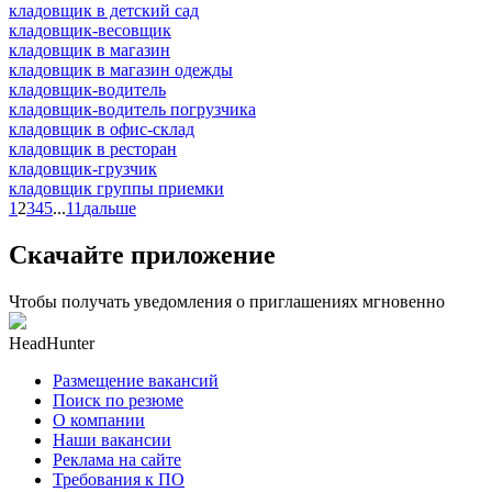
кладовщик в детский сад
кладовщик-весовщик
кладовщик в магазин
кладовщик в магазин одежды
кладовщик-водитель
кладовщик-водитель погрузчика
кладовщик в офис-склад
кладовщик в ресторан
кладовщик-грузчик
кладовщик группы приемки
1
2
3
4
5
...
11
дальше
Скачайте приложение
Чтобы получать уведомления о приглашениях мгновенно
HeadHunter
Размещение вакансий
Поиск по резюме
О компании
Наши вакансии
Реклама на сайте
Требования к ПО