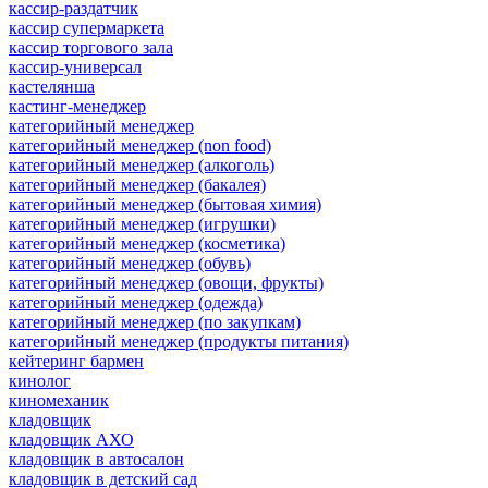
кассир-раздатчик
кассир супермаркета
кассир торгового зала
кассир-универсал
кастелянша
кастинг-менеджер
категорийный менеджер
категорийный менеджер (non food)
категорийный менеджер (алкоголь)
категорийный менеджер (бакалея)
категорийный менеджер (бытовая химия)
категорийный менеджер (игрушки)
категорийный менеджер (косметика)
категорийный менеджер (обувь)
категорийный менеджер (овощи, фрукты)
категорийный менеджер (одежда)
категорийный менеджер (по закупкам)
категорийный менеджер (продукты питания)
кейтеринг бармен
кинолог
киномеханик
кладовщик
кладовщик АХО
кладовщик в автосалон
кладовщик в детский сад