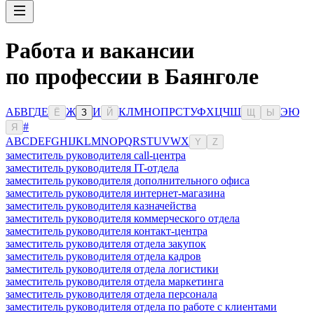
Работа и вакансии
по профессии в Баянголе
А
Б
В
Г
Д
Е
Ж
И
К
Л
М
Н
О
П
Р
С
Т
У
Ф
Х
Ц
Ч
Ш
Э
Ю
Ё
З
Й
Щ
Ы
#
Я
A
B
C
D
E
F
G
H
I
J
K
L
M
N
O
P
Q
R
S
T
U
V
W
X
Y
Z
заместитель руководителя call-центра
заместитель руководителя IT-отдела
заместитель руководителя дополнительного офиса
заместитель руководителя интернет-магазина
заместитель руководителя казначейства
заместитель руководителя коммерческого отдела
заместитель руководителя контакт-центра
заместитель руководителя отдела закупок
заместитель руководителя отдела кадров
заместитель руководителя отдела логистики
заместитель руководителя отдела маркетинга
заместитель руководителя отдела персонала
заместитель руководителя отдела по работе с клиентами