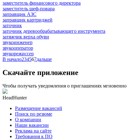
заместитель финансового директора
заместитель шеф-повара
заправщик АЗС
заправщик картриджей
заточник
заточник деревообрабатывающего инструмента
затяжчик верха обуви
звукоинженер
звукооператор
звукорежиссер
В начало
2
3
4
5
6
7
дальше
Скачайте приложение
Чтобы получать уведомления о приглашениях мгновенно
HeadHunter
Размещение вакансий
Поиск по резюме
О компании
Наши вакансии
Реклама на сайте
Требования к ПО